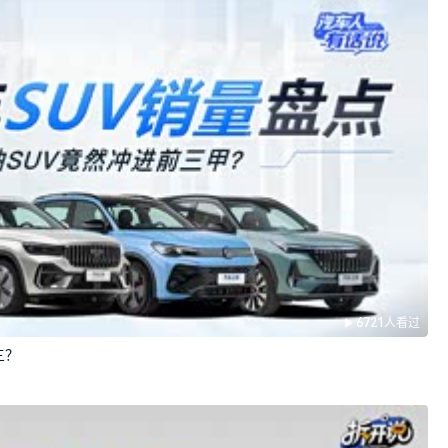
6721人看过
三？