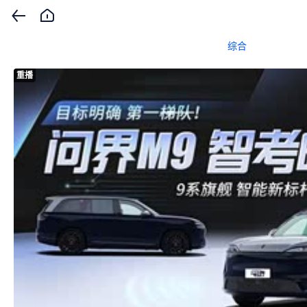
综合
重播