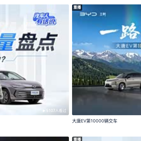
重播
5107人看过
大唐EV第10000辆交车
重播