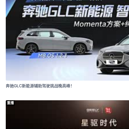
奔驰GLC新能源辅助驾驶挑战晚高峰！
重播