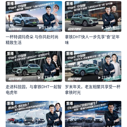
重播
重播
25万人看过
12人看过
一杯特调玛奇朵 与你共赴时尚
拿铁DHT快人一步先享“食”足年
精致生活
味
重播
重播
6.7万人看过
23万人看过
走进科技园，与拿铁DHT一起智
岁末年关，老友相聚共享受一杯
电虎年
拿铁时光
重播
重播