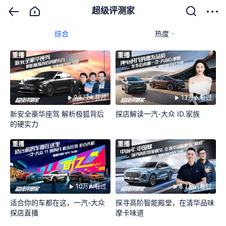
超级评测家
综合
热度
重播
重播
9.4万人看过
13万人看过
新安全豪华座驾 解析极狐背后
探店解读一汽-大众 ID.家族
的硬实力
重播
重播
10万人看过
8.7万人看过
适合你的车都在这，一汽-大众
探寻高阶智能殿堂，在清华品味
探店直播
摩卡味道