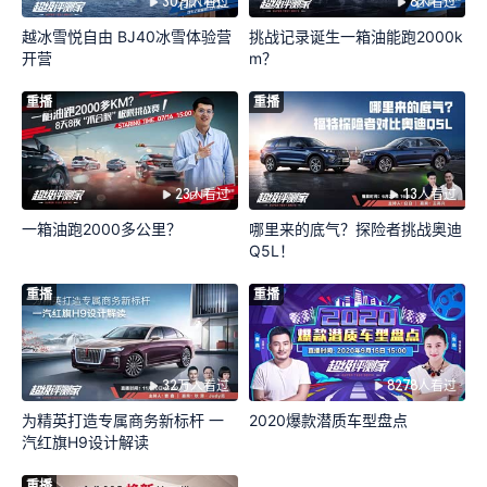
30万人看过
8人看过
越冰雪悦自由 BJ40冰雪体验营
挑战记录诞生一箱油能跑2000k
开营
m？
重播
重播
23人看过
13人看过
一箱油跑2000多公里？
哪里来的底气？探险者挑战奥迪
Q5L！
重播
重播
32万人看过
8278人看过
为精英打造专属商务新标杆 一
2020爆款潜质车型盘点
汽红旗H9设计解读
重播